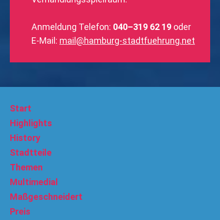
Anmeldung Telefon:
040–319 62 19
oder
E-Mail:
mail@hamburg-stadtfuehrung.net
Start
Highlights
History
Stadtteile
Themen
Multimedial
Maßgeschneidert
Preis