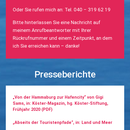
Oder Sie rufen mich an: Tel. 040 – 319 62 19
Bitte hinterlassen Sie eine Nachricht auf
meinem Anrufbeantworter mit Ihrer
Rückrufnummer und einem Zeitpunkt, an dem
ich Sie erreichen kann – danke!
Presseberichte
„Von der Hammaburg zur Hafencity“ von Gigi
Sams, in: Köster-Magazin, hg. Köster-Stiftung,
Frühjahr 2020 (PDF)
„Abseits der Touristenpfade“, in: Land und Meer